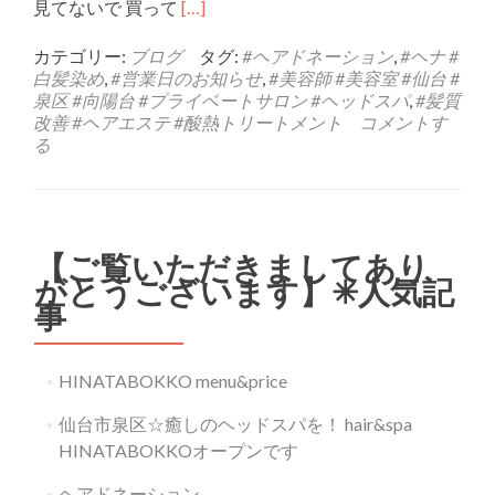
Read
見てないで 買って
[…]
more
about
カテゴリー:
ブログ
タグ:
#ヘアドネーション
,
#ヘナ #
【10
白髪染め
,
#営業日のお知らせ
,
#美容師 #美容室 #仙台 #
月
泉区 #向陽台 #プライベートサロン #ヘッドスパ
,
#髪質
の
改善 #ヘアエステ #酸熱トリートメント
コメントす
お
る
休
み】
【ご覧いただきましてあり
がとうございます】✳︎人気記
事
HINATABOKKO menu&price
仙台市泉区☆癒しのヘッドスパを！ hair&spa
HINATABOKKOオープンです
ヘアドネーション