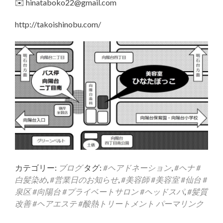
✉️ hinataboko22@gmail.com
http://takoishinobu.com/
カテゴリー:
ブログ
タグ:
#ヘアドネーション
,
#ヘナ #
白髪染め
,
#営業日のお知らせ
,
#美容師 #美容室 #仙台 #
泉区 #向陽台 #プライベートサロン #ヘッドスパ
,
#髪質
改善 #ヘアエステ #酸熱トリートメント
パーマリンク