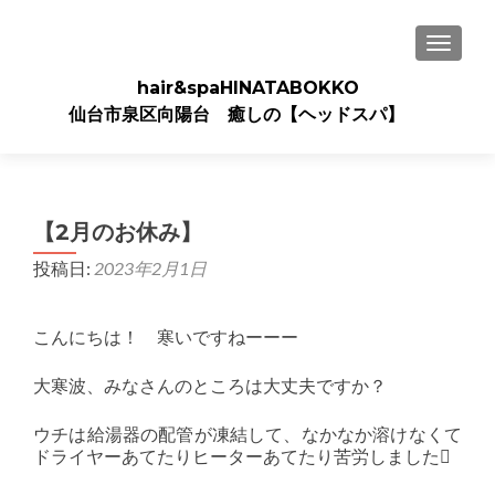
ナビゲ
hair&spaHINATABOKKO
仙台市泉区向陽台 癒しの【ヘッドスパ】
【2月のお休み】
投稿日:
2023年2月1日
こんにちは！ 寒いですねーーー
大寒波、みなさんのところは大丈夫ですか？
ウチは給湯器の配管が凍結して、なかなか溶けなくて
ドライヤーあてたりヒーターあてたり苦労しました