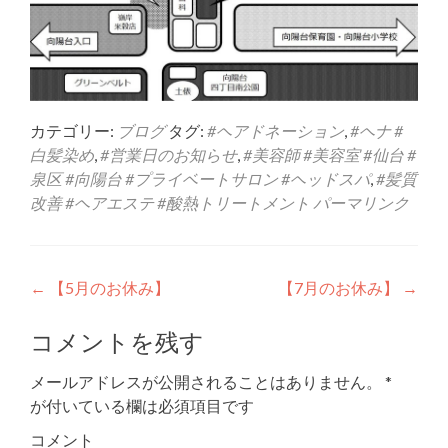
カテゴリー:
ブログ
タグ:
#ヘアドネーション
,
#ヘナ #
白髪染め
,
#営業日のお知らせ
,
#美容師 #美容室 #仙台 #
泉区 #向陽台 #プライベートサロン #ヘッドスパ
,
#髪質
改善 #ヘアエステ #酸熱トリートメント
パーマリンク
投稿ナビゲーション
←
【5月のお休み】
【7月のお休み】
→
コメントを残す
メールアドレスが公開されることはありません。
*
が付いている欄は必須項目です
コメント